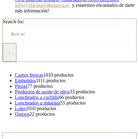
info@chacinasvillanueva.es
y estaremos encantados de darte
más información!
Search for:
Carnes frescas
10
10 productos
Embutidos
11
11 productos
Piezas
7
7 productos
Productos de aceite de oliva
3
3 productos
Loncheados a cuchillo
6
6 productos
Loncheados a máquina
5
5 productos
Lotes
10
10 productos
Quesos
2
2 productos