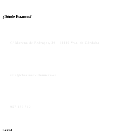
¿Dónde Estamos?
C/ Moreno de Pedrajas, 36 - 14440 Vva. de Córdoba
info@chacinasvillanueva.es
957 120 512
Legal