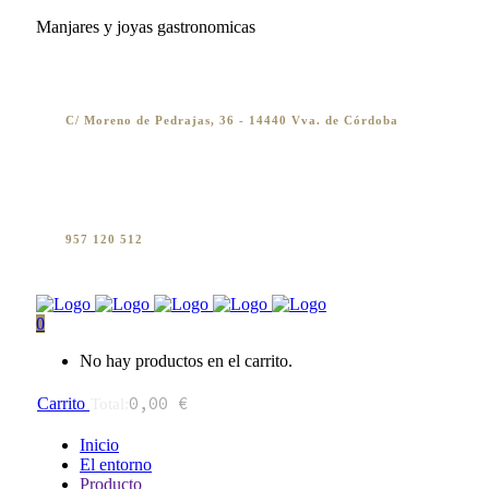
Manjares y joyas gastronomicas
C/ Moreno de Pedrajas, 36 - 14440 Vva. de Córdoba
957 120 512
0
No hay productos en el carrito.
0,00
€
Carrito
Total:
Inicio
El entorno
Producto