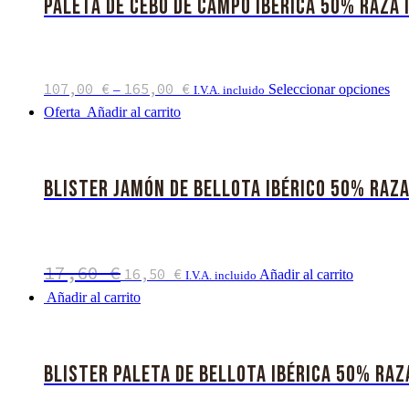
Paleta de Cebo de Campo Ibérica 50% Raza 
107,00
€
165,00
€
Seleccionar opciones
–
I.V.A. incluido
Oferta
Añadir al carrito
Blister Jamón de Bellota Ibérico 50% Raza
17,60
€
16,50
€
Añadir al carrito
I.V.A. incluido
Añadir al carrito
Blister Paleta de Bellota Ibérica 50% Raz